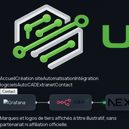
Accueil
Création site
Automatisation
Intégration
logiciels
AutoCAD
Extranet
Contact
Contact
✓
✓
Marques et logos de tiers affichés à titre illustratif, sans
partenariat ni affiliation officielle.